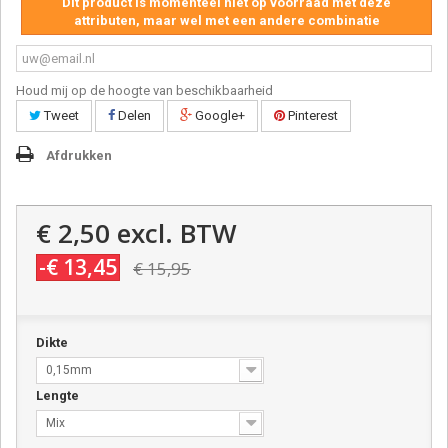
Dit product is momenteel niet op voorraad met deze
attributen, maar wel met een andere combinatie
Houd mij op de hoogte van beschikbaarheid
Tweet
Delen
Google+
Pinterest
Afdrukken
€ 2,50
excl. BTW
-€ 13,45
€ 15,95
Dikte
0,15mm
Lengte
Mix