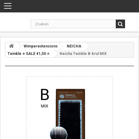
Toggle
navigation
Wimperextensions
NEICHA
Twinkle ⭐ SALE €1,50 ⭐
Neicha Twinkle B-krul MIX