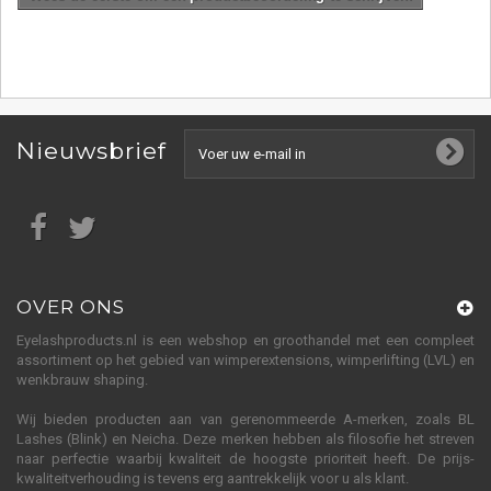
Nieuwsbrief
OVER ONS
Eyelashproducts.nl is een webshop en groothandel met een compleet
assortiment op het gebied van wimperextensions, wimperlifting (LVL) en
wenkbrauw shaping.
Wij bieden producten aan van gerenommeerde A-merken, zoals BL
Lashes (Blink) en Neicha. Deze merken hebben als filosofie het streven
naar perfectie waarbij kwaliteit de hoogste prioriteit heeft. De prijs-
kwaliteitverhouding is tevens erg aantrekkelijk voor u als klant.